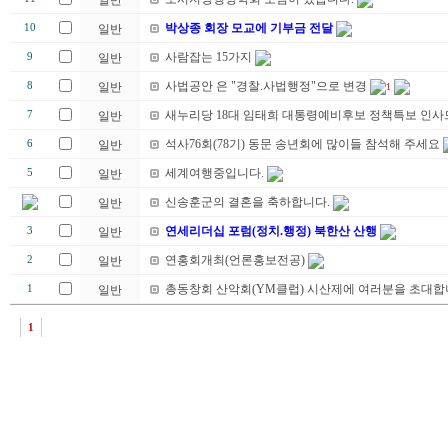
일반
박상종 회장 모교에 기부금 전달
10
일반
사람잡는 15가지
9
일반
사법공안 은 "경찰.사법행정"으로 변경
8
일반
1
새누리당 18대 임태희 대통령예비후보 정책특보 인사
7
일반
석사76회(78기) 동문 송년회에 많이들 참석해 주세요
6
일반
세계여행중입니다.
5
일반
신송훈군의 결혼을 축하합니다.
일반
연세리더십 포럼(정치.행정) 북한산 산행
3
일반
연홍회개최(언론홍보전공)
2
일반
총동창회 산악회(YM클럽) 시산제에 여러분을 초대합니
1
일반
1