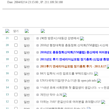
Date: 2004/02/14 23:15:00 , IP: 211.109.50.188
(북한 방문시) 대동강 강변에서
21
일반
2010년 행정대학원 총동창회 산악회(YM클럽) 시산제
20
일반
2010년도 총동창회산악회(YM클럽) 종산제에 여러분
19
일반
2011년도 후기 연세리더십포럼 정기총회 (신입생 환영
18
일반
2011후기 연세리더십포럼 정기총회 후기 - 2011.8.17
17
일반
84기 입학식 사진 업로드를 부탁드립니다.
16
일반
UN/다국적/기업/연구소/기관 등 open job info
15
일반
^^내년 초에 사회문화 첫 졸업생이 생깁니다. ㅜㅜ전
14
일반
개인산 약수 소개
13
일반
더위는 가라! 운길산으로 여러분을 초대합니다!
12
일반
도시지방행정학회 모임이 있습니다.
11