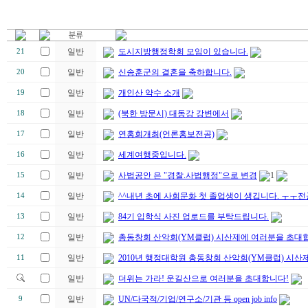
일반
도시지방행정학회 모임이 있습니다.
21
일반
신송훈군의 결혼을 축하합니다.
20
일반
개인산 약수 소개
19
일반
(북한 방문시) 대동강 강변에서
18
일반
연홍회개최(언론홍보전공)
17
일반
세계여행중입니다.
16
일반
사법공안 은 "경찰.사법행정"으로 변경
1
15
일반
^^내년 초에 사회문화 첫 졸업생이 생깁니다. ㅜㅜ
14
일반
84기 입학식 사진 업로드를 부탁드립니다.
13
일반
총동창회 산악회(YM클럽) 시산제에 여러분을 초대합
12
일반
2010년 행정대학원 총동창회 산악회(YM클럽) 시산제
11
일반
더위는 가라! 운길산으로 여러분을 초대합니다!
일반
UN/다국적/기업/연구소/기관 등 open job info
9