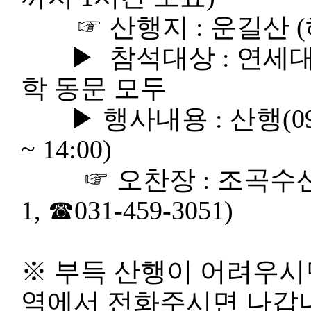
☞ 산행지 : 운길산 (해발
▶ 참석대상 : 연세대
학 동문 모두
▶ 행사내용 : 산행(09:30
~ 14:00)
☞ 오찬장 : 조곡수산(
1, ☎031-459-3051)
※ 부득 산행이 어려우시
역에서 전화주시면 나갑