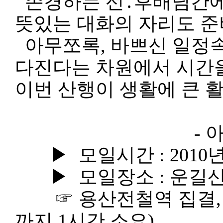
존경하는 선․후배님간에
뜻있는 대화의 자리도 
아무쪼록, 바쁘신 일정
다진다는 차원에서 시간을
이번 산행이 생활에 큰 
- 아 래
▶ 모일시간 : 2010년 8
▶ 모일장소 : 운길산역
☞ 용산전철역 집결, 0
까지 1시간 소요)