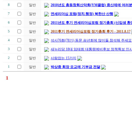
일반
2010년도 총동창회산악회(YM클럽) 종산제에 여러
8
일반
연세리더십 포럼(정치.행정) 북한산 산행
7
일반
2011년도 후기 연세리더십포럼 정기총회 (신입생 환
6
일반
2011후기 연세리더십포럼 정기총회 후기 - 2011.8.17
5
일반
석사76회(78기) 동문 송년회에 많이들 참석해 주세요
4
일반
새누리당 18대 임태희 대통령예비후보 정책특보 인
3
일반
사람잡는 15가지
2
일반
박상종 회장 모교에 기부금 전달
1
1