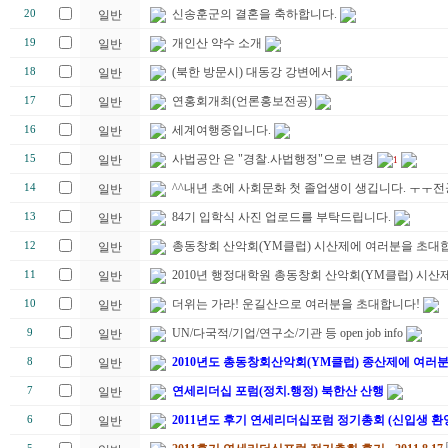
신송훈군의 결혼을 축하합니다.
20
일반
개인산 약수 소개
19
일반
(북한 방문시) 대동강 강변에서
18
일반
연홍회개최(언론홍보전공)
17
일반
세계여행중입니다.
16
일반
사법공안 은 "경찰.사법행정"으로 변경
15
일반
1
^^내년 초에 사회문화 첫 졸업생이 생깁니다. ㅜㅜ
14
일반
84기 입학식 사진 업로드를 부탁드립니다.
13
일반
총동창회 산악회(YM클럽) 시산제에 여러분을 초대합
12
일반
2010년 행정대학원 총동창회 산악회(YM클럽) 시산제
11
일반
더위는 가라! 운길산으로 여러분을 초대합니다!
10
일반
UN/다국적/기업/연구소/기관 등 open job info
9
일반
2010년도 총동창회산악회(YM클럽) 종산제에 여러
8
일반
연세리더십 포럼(정치.행정) 북한산 산행
7
일반
2011년도 후기 연세리더십포럼 정기총회 (신입생 환
6
일반