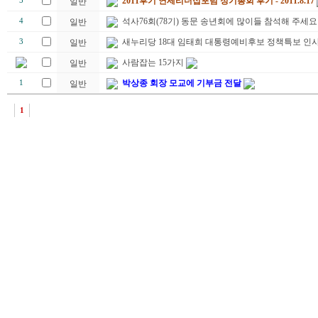
2011후기 연세리더십포럼 정기총회 후기 - 2011.8.17
5
일반
석사76회(78기) 동문 송년회에 많이들 참석해 주세요
4
일반
새누리당 18대 임태희 대통령예비후보 정책특보 인
3
일반
사람잡는 15가지
일반
박상종 회장 모교에 기부금 전달
1
일반
1