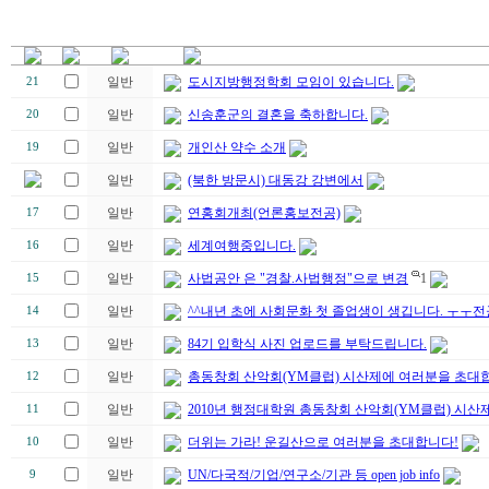
일반
도시지방행정학회 모임이 있습니다.
21
일반
신송훈군의 결혼을 축하합니다.
20
일반
개인산 약수 소개
19
일반
(북한 방문시) 대동강 강변에서
일반
연홍회개최(언론홍보전공)
17
일반
세계여행중입니다.
16
일반
사법공안 은 "경찰.사법행정"으로 변경
1
15
일반
^^내년 초에 사회문화 첫 졸업생이 생깁니다. ㅜㅜ
14
일반
84기 입학식 사진 업로드를 부탁드립니다.
13
일반
총동창회 산악회(YM클럽) 시산제에 여러분을 초대합
12
일반
2010년 행정대학원 총동창회 산악회(YM클럽) 시산제
11
일반
더위는 가라! 운길산으로 여러분을 초대합니다!
10
일반
UN/다국적/기업/연구소/기관 등 open job info
9