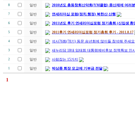
일반
2010년도 총동창회산악회(YM클럽) 종산제에 여러
8
일반
연세리더십 포럼(정치.행정) 북한산 산행
7
일반
2011년도 후기 연세리더십포럼 정기총회 (신입생 환
6
일반
2011후기 연세리더십포럼 정기총회 후기 - 2011.8.17
5
일반
석사76회(78기) 동문 송년회에 많이들 참석해 주세요
4
일반
새누리당 18대 임태희 대통령예비후보 정책특보 인
3
일반
사람잡는 15가지
2
일반
박상종 회장 모교에 기부금 전달
1
1