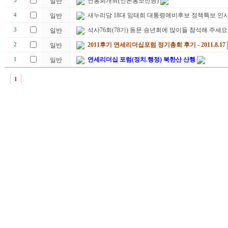
연홍회개최(언론홍보전공)
5
일반
새누리당 18대 임태희 대통령예비후보 정책특보 인
4
일반
석사76회(78기) 동문 송년회에 많이들 참석해 주세요
3
일반
2011후기 연세리더십포럼 정기총회 후기 - 2011.8.17
2
일반
연세리더십 포럼(정치.행정) 북한산 산행
1
일반
1