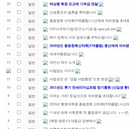
박상종 회장 모교에 기부금 전달
20
일반
신송훈군의 결혼을 축하합니다.
19
일반
총동창회 산악회(YM클럽) 시산제에 여러분을 초대합
18
일반
UN/다국적/기업/연구소/기관 등 open job info
17
일반
84기 입학식 사진 업로드를 부탁드립니다.
16
일반
2010년도 총동창회산악회(YM클럽) 종산제에 여러
15
일반
세계여행중입니다.
14
일반
개인산 약수 소개
13
일반
사람잡는 15가지
일반
사법공안 은 "경찰.사법행정"으로 변경
11
일반
1
2011년도 후기 연세리더십포럼 정기총회 (신입생 환
10
일반
더위는 가라! 운길산으로 여러분을 초대합니다!
9
일반
2010년 행정대학원 총동창회 산악회(YM클럽) 시산제
8
일반
^^내년 초에 사회문화 첫 졸업생이 생깁니다. ㅜㅜ
7
일반
(북한 방문시) 대동강 강변에서
6
일반