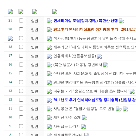
연세리더십 포럼(정치.행정) 북한산 산행
21
일반
2011후기 연세리더십포럼 정기총회 후기 - 2011.8.17
20
일반
석사76회(78기) 동문 송년회에 많이들 참석해 주세
일반
새누리당 18대 임태희 대통령예비후보 정책특보 인
18
일반
연홍회개최(언론홍보전공)
17
일반
(북한 방문시) 대동강 강변에서
16
일반
^^내년 초에 사회문화 첫 졸업생이 생깁니다. ㅜ
15
일반
2010년 행정대학원 총동창회 산악회(YM클럽) 시산
14
일반
더위는 가라! 운길산으로 여러분을 초대합니다!
13
일반
2011년도 후기 연세리더십포럼 정기총회 (신입생 환
12
일반
사법공안 은 "경찰.사법행정"으로 변경
11
일반
1
개인산 약수 소개
10
일반
사람잡는 15가지
9
일반
세계여행중입니다.
8
일반