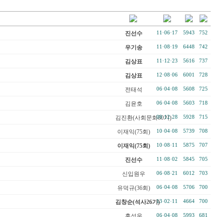
진선수
11·06·17
5943
752
우기송
11·08·19
6448
742
김상표
11·12·23
5616
737
김상표
12·08·06
6001
728
전태석
06·04·08
5608
725
김윤호
06·04·08
5603
718
김진환(사회문화80기)
09·12·28
5928
715
이재익(75회)
10·04·08
5739
708
이재익(75회)
10·08·11
5875
707
진선수
11·08·02
5845
705
신입원우
06·08·21
6012
703
유덕규(36회)
06·04·08
5706
700
김창순(석사26기)
13·02·11
4664
700
홍성욱
06·04·08
5993
681