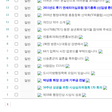
더위는 가라! 운길산으로 여러분을 초대합니다!
14
일반
2011년도 후기 연세리더십포럼 정기총회 (신입생 환
13
일반
2010년 행정대학원 총동창회 산악회(YM클럽) 시산제
12
일반
개인산 약수 소개
11
일반
석사76회(78기) 동문 송년회에 많이들 참석해 주세요
10
일반
연홍회개최(언론홍보전공)
9
일반
(북한 방문시) 대동강 강변에서
8
일반
84기 입학식 사진 업로드를 부탁드립니다.
7
일반
신송훈군의 결혼을 축하합니다.
6
일반
사람잡는 15가지
5
일반
도시지방행정학회 모임이 있습니다.
4
일반
박상종 회장 모교에 기부금 전달
3
일반
50주년 성공을 위한 시상심의위원회 1차 회의
2
제18회 행정인상 시상식 성료
1
1