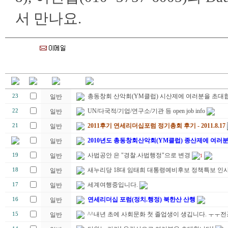
서 만나요.
총동창회 산악회(YM클럽) 시산제에 여러분을 초대합
23
일반
UN/다국적/기업/연구소/기관 등 open job info
22
일반
2011후기 연세리더십포럼 정기총회 후기 - 2011.8.17
21
일반
2010년도 총동창회산악회(YM클럽) 종산제에 여러
일반
사법공안 은 "경찰.사법행정"으로 변경
19
일반
1
새누리당 18대 임태희 대통령예비후보 정책특보 인
18
일반
세계여행중입니다.
17
일반
연세리더십 포럼(정치.행정) 북한산 산행
16
일반
^^내년 초에 사회문화 첫 졸업생이 생깁니다. ㅜㅜ
15
일반