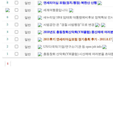
연세리더십 포럼(정치.행정) 북한산 산행
8
일반
세계여행중입니다.
일반
새누리당 18대 임태희 대통령예비후보 정책특보 인
6
일반
사법공안 은 "경찰.사법행정"으로 변경
5
일반
1
2010년도 총동창회산악회(YM클럽) 종산제에 여러
4
일반
2011후기 연세리더십포럼 정기총회 후기 - 2011.8.17
3
일반
UN/다국적/기업/연구소/기관 등 open job info
2
일반
총동창회 산악회(YM클럽) 시산제에 여러분을 초대합
1
일반
1