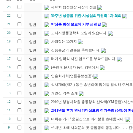
제18회 행정인상 시상식 성료
23
50주년 성공을 위한 시상심의위원회 1차 회의
22
박상종 회장 모교에 기부금 전달
21
일반
도시지방행정학회 모임이 있습니다.
20
일반
사람잡는 15가지
19
일반
신송훈군의 결혼을 축하합니다.
18
일반
84기 입학식 사진 업로드를 부탁드립니다.
17
일반
(북한 방문시) 대동강 강변에서
16
일반
연홍회개최(언론홍보전공)
15
일반
석사76회(78기) 동문 송년회에 많이들 참석해 주세요
14
일반
개인산 약수 소개
13
일반
2010년 행정대학원 총동창회 산악회(YM클럽) 시산제
12
일반
2011년도 후기 연세리더십포럼 정기총회 (신입생 환
11
일반
더위는 가라! 운길산으로 여러분을 초대합니다!
10
일반
^^내년 초에 사회문화 첫 졸업생이 생깁니다. ㅜㅜ
9
일반