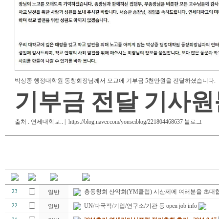
박상종 행정대학원 동창회장님께서 모교에 기부금 5천만원을 전달하셨습니다.
기부금 전달 기사원
출처 : 연세대학교.. | https://blog.naver.com/yonseiblog/221804468637 블로그
총동창회 산악회(YM클럽) 시산제에 여러분을 초대합
23
일반
UN/다국적/기업/연구소/기관 등 open job info
22
일반