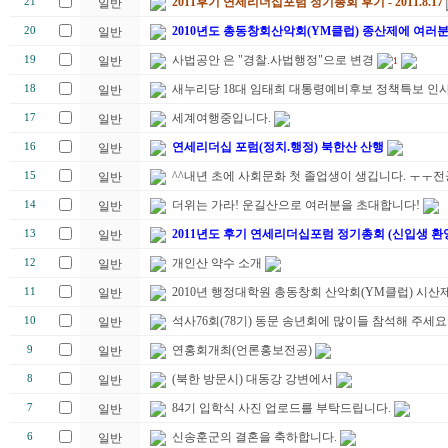
2011후기 연세리더십포럼 정기총회 후기 - 2011.8.17
21
일반
2010년도 총동창회산악회(YM클럽) 종산제에 여러
20
일반
사법공안 은 "경찰.사법행정"으로 변경
19
일반
1
새누리당 18대 임태희 대통령예비후보 정책특보 인
18
일반
세계여행중입니다.
17
일반
연세리더십 포럼(정치.행정) 북한산 산행
16
일반
^^내년 초에 사회문화 첫 졸업생이 생깁니다. ㅜㅜ
15
일반
더위는 가라! 운길산으로 여러분을 초대합니다!
14
일반
2011년도 후기 연세리더십포럼 정기총회 (신입생 환
13
일반
개인산 약수 소개
12
일반
2010년 행정대학원 총동창회 산악회(YM클럽) 시산제
11
일반
석사76회(78기) 동문 송년회에 많이들 참석해 주세요
10
일반
연홍회개최(언론홍보전공)
9
일반
(북한 방문시) 대동강 강변에서
8
일반
84기 입학식 사진 업로드를 부탁드립니다.
7
일반
신송훈군의 결혼을 축하합니다.
6
일반